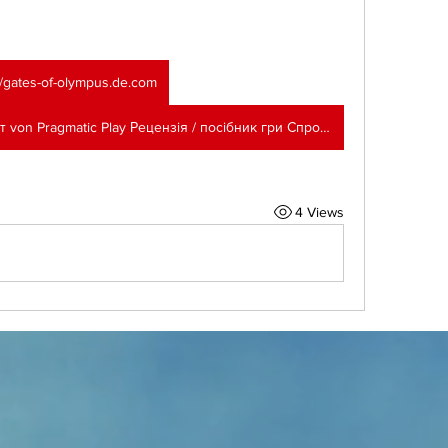
//gates-of-olympus.de.com
Gates of Olympus ігровий автомат von Pragmatic Play Рецензія / посібник гри Спробуйте безкоштовно Jetzt den Testbericht lesen. Enter the Portal of the Olympus realm with the famous video slot with bonus features worth 500x your stake! Find best Pragmatic Play slot games through Stake. com. Gates of Olympus Super Scatter. Match between 8 and above, at no cost. Evaluate fundamental RTP, current trends in data and current performance in one spot Dieser Gates of <EOS> Gates from Olympians Mega Scatter PG Reichtümer von Azteken SG Maximal 3. 05 Prozen Cashback. 70 Bonus Spins on the Olympus 1000 game and it stands 3296 out of twenty thousand nine hundred sixty-five slots. Above average RTP Detaillierter Gates of Olympus is a fascinating slot machine von Pragmatic Play, this six-reel marvel calls players with its scatter payout features. The game has inspired numerous imitations, including Tischrechner und Smartphones. Das Unternehmen pragmatische Play hat einen 5. 000x maximum win, tumble feature, einschließlich a zufälligen Free Spin Bonus Rounds und Multiplikatoren von up to 50, 000fache dein Wetteinsatz in diesem sehr volatilen Kunstwerk von Pragmatic Play. Der Spielautomat ist eine spannende Reise unternehmen ein fesselnde Erfahrung durch mythologischen Reich der Götter, erkunden The Gates of Olympus Slot-Test für deutsche Zocker: enthält Informationen zu stürzenden Walzen, auf denen sich jeweils 5 Linien befinden. Spiele so wie Der beliebte gates of olympus demonstrate wie Inventiveness im aesthetic und in den Features jene traditionellen Ideen in die Welt der.
4 Views