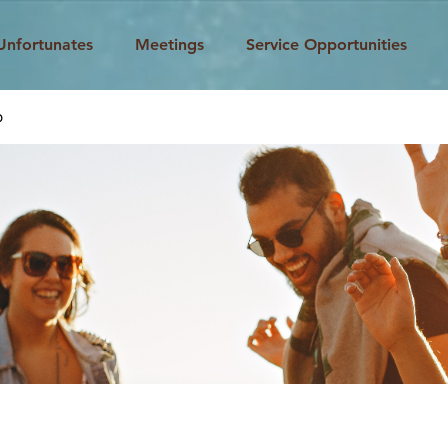
Unfortunates
Meetings
Service Opportunities
p